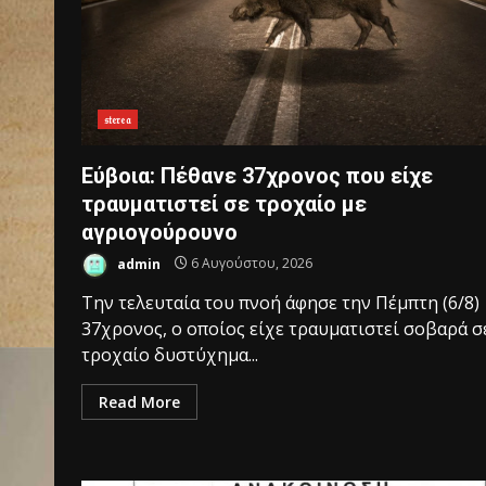
𝔰𝔱𝔢𝔯𝔢𝔞
Εύβοια: Πέθανε 37χρονος που είχε
τραυματιστεί σε τροχαίο με
αγριογούρουνο
admin
6 Αυγούστου, 2026
Την τελευταία του πνοή άφησε την Πέμπτη (6/8)
37χρονος, ο οποίος είχε τραυματιστεί σοβαρά σ
τροχαίο δυστύχημα...
Read More