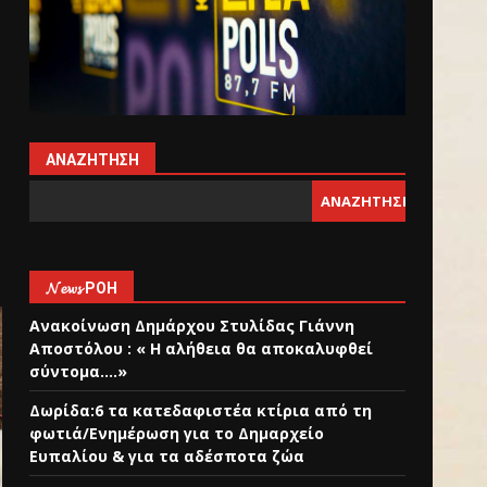
ΑΝΑΖΉΤΗΣΗ
ΑΝΑΖΉΤΗΣΗ
𝓝𝓮𝔀𝓼 ΡΟΉ
Ανακοίνωση Δημάρχου Στυλίδας Γιάννη
Αποστόλου : « Η αλήθεια θα αποκαλυφθεί
σύντομα….»
Δωρίδα:6 τα κατεδαφιστέα κτίρια από τη
φωτιά/Ενημέρωση για το Δημαρχείο
Ευπαλίου & για τα αδέσποτα ζώα