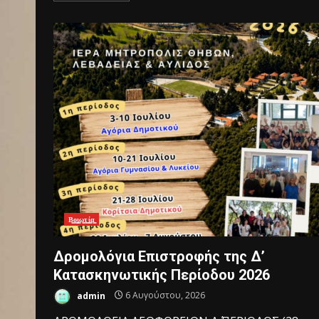
Β͇ο͇ι͇ω͇τ͇ί͇α͇
Δρομολόγια Επιστροφής της Δ’
Κατασκηνωτικής Περίοδου 2026
admin
6 Αυγούστου, 2026