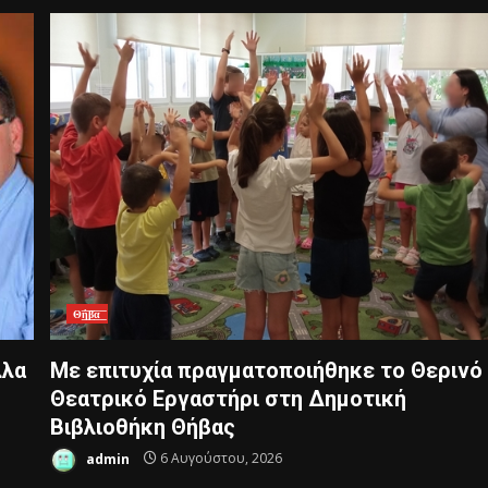
Θ͟͞ή͟͞β͟͞α͟͞
λλα
Με επιτυχία πραγματοποιήθηκε το Θερινό
Θεατρικό Εργαστήρι στη Δημοτική
Βιβλιοθήκη Θήβας
admin
6 Αυγούστου, 2026