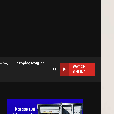
͟σ͟ε͟ι͟ς͟
Ιστορίες Μνήμης
WATCH
ONLINE