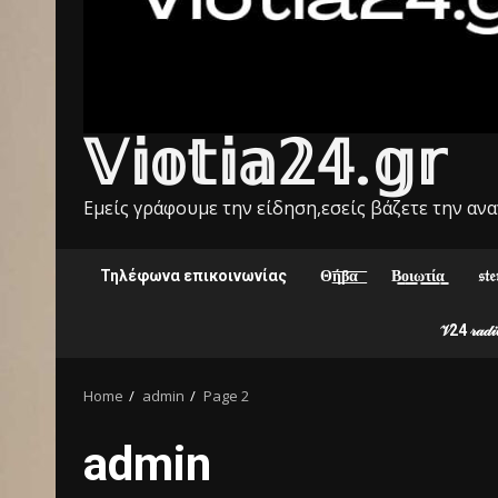
𝕍𝕚𝕠𝕥𝕚𝕒𝟚𝟜.𝕘𝕣
Εμείς γράφουμε την είδηση,εσείς βάζετε την αν
Τηλέφωνα επικοινωνίας
Θ͟͞ή͟͞β͟͞α͟͞
Β͇ο͇ι͇ω͇τ͇ί͇α͇
𝔰𝔱𝔢
𝒱24 𝓇𝒶𝒹𝒾𝑜
Home
admin
Page 2
admin