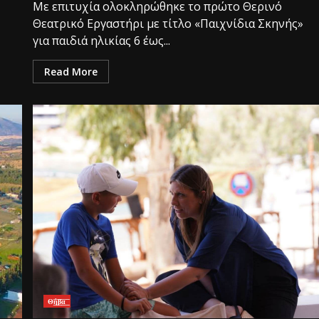
Με επιτυχία ολοκληρώθηκε το πρώτο Θερινό
Θεατρικό Εργαστήρι με τίτλο «Παιχνίδια Σκηνής»
για παιδιά ηλικίας 6 έως...
Read More
Θ͟͞ή͟͞β͟͞α͟͞