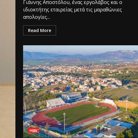
Γιάννης Αποστόλου, ένας εργολάβος και ο
ιδιοκτήτης εταιρείας μετά τις μαραθώνιες
απολογίες...
Read More
Θ͟͞ή͟͞β͟͞α͟͞