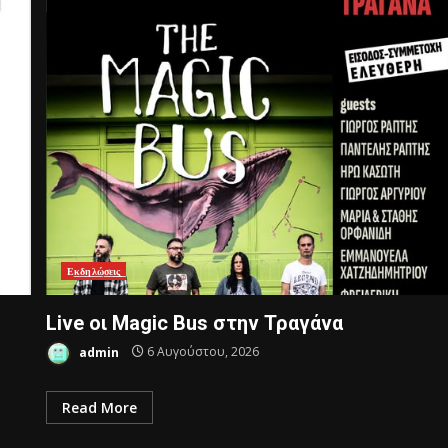
Ε͟κ͟δ͟η͟λ͟ώ͟σ͟ε͟ι͟ς͟
Live οι Magic Bus στην Τραγάνα
admin
6 Αυγούστου, 2026
Read More