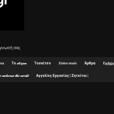
αγνωσή σας
𝔯𝔢𝔞
Το 𝓈𝓁𝑜𝑔𝒶𝓃
Toσκίτσο
𝔏𝔦𝔰𝔱𝔢𝔫 𝔪𝔲𝔰𝔦𝔠
Άρθρα
Ε͟κ͟δ͟η͟λ͟ώ
 𝓌𝑒𝓁𝒸𝑜𝓂𝑒 𝓉𝒽𝑒 𝓌𝑜𝓇𝓁𝒹
Αγγελίες Εργασίας | Ζητείται |